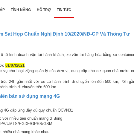
HÁP
TÍNH NĂNG
HỖ TRỢ
TIN TỨC
m Sát Hợp Chuẩn Nghị Định 10/2020/NĐ-CP Và Thông Tư
 ô tô kinh doanh vận tải hành khách, xe vận tải hàng hóa bằng xe container
ước
01/07/2021
c vụ cho hoạt động quản lý của đơn vị, cung cấp cho cơ quan nhà nước c
 trữ
: 24h gần nhất với xe có hành trình di chuyển lên đến 500 km, 72h gầ
hành trình di chuyển trên 500 km.
phiên bản sử dụng mạng 4G
king 4G đáp ứng đầy đủ quy chuẩn QCVN31
 với nhiều tiêu chuẩn mạng di động
SPA/UMTS/EGDE/GPRS/GSM
i nhiều nhà mạng khác nhau