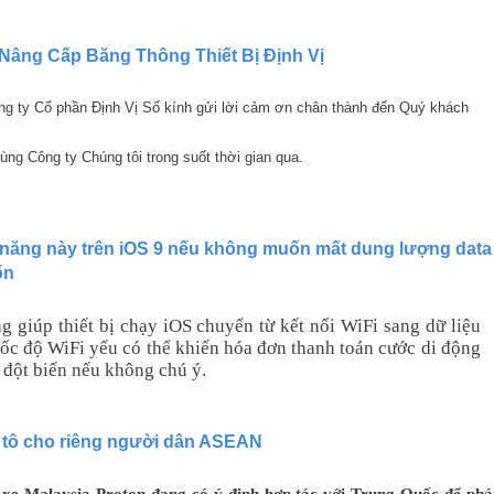
Nâng Cấp Băng Thông Thiết Bị Định Vị
ông ty Cổ phần Định Vị Số kính gửi lời cảm ơn chân thành đến Quý khách
ng Công ty Chúng tôi trong suốt thời gian qua.
h năng này trên iOS 9 nếu không muốn mất dung lượng data
ốn
g giúp thiết bị chạy iOS chuyển từ kết nối WiFi sang dữ liệu
tốc độ WiFi yếu có thể khiến hóa đơn thanh toán cước di động
 đột biến nếu không chú ý.
 tô cho riêng người dân ASEAN
 xe Malaysia Proton đang có ý định hợp tác với Trung Quốc để phá