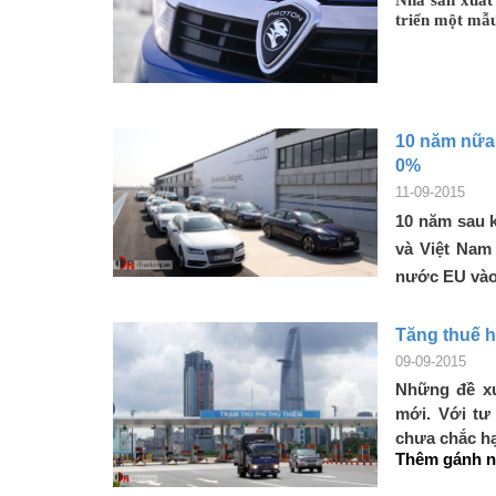
triển một mẫu
10 năm nữa 
0%
11-09-2015
10 năm sau 
và Việt Nam 
nước EU vào
Tăng thuế h
09-09-2015
Những đề xu
mới. Với tư 
chưa chắc h
Thêm gánh 