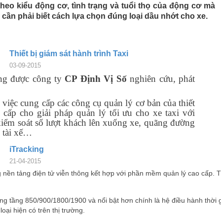
theo kiểu động cơ, tình trạng và tuổi thọ của động cơ mà
g
cần phải biết cách lựa chọn đúng loại dầu nhớt cho xe.
Thiết bị giám sát hành trình Taxi
03-09-2015
king được công ty
CP Định Vị Số
nghiên cứu, phát
 việc cung cấp các công cụ quản lý cơ bản của thiết
cấp cho giải pháp quản lý tối ưu cho xe taxi với
iểm soát số lượt khách lên xuống xe, quãng đường
ý tài xế…
iTracking
21-04-2015
 nền tảng điện tử viễn thông kết hợp với phần mềm quản lý cao cấp. Th
 tầng 850/900/1800/1900 và nổi bật hơn chính là hệ điều hành thời g
ại hiện có trên thị trường.