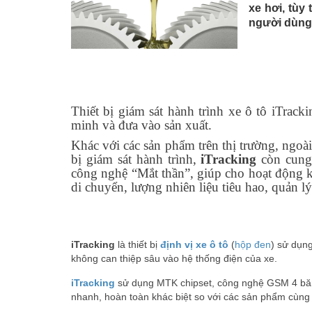
xe hơi,
tùy 
người dùn
Thiết bị giám sát hành trình xe ô tô iTrac
minh và đưa vào sản xuất.
Khác với các sản phẩm trên thị trường, ngoài
bị giám sát hành trình,
iTracking
còn cung 
công nghệ “Mắt thần”, giúp cho hoạt động k
di chuyển, lượng nhiên liệu tiêu hao, quản l
iTracking
là thiết bị
định vị xe ô tô
(
hộp đen
) sử dụng
không can thiệp sâu vào hệ thống điện của xe.
iTracking
sử dụng MTK chipset, công nghệ GSM 4 băng
nhanh, hoàn toàn khác biệt so với các sản phẩm cùng lo