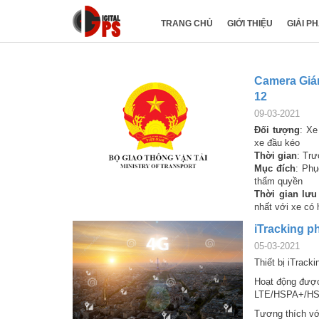
TRANG CHỦ
GIỚI THIỆU
GIẢI P
Camera Giá
12
09-03-2021
Đối tượng
: Xe
xe đầu kéo
Thời gian
: Tr
Mục đích
: Phụ
thẩm quyền
Thời gian lưu
nhất với xe có 
iTracking 
05-03-2021
Thiết bị iTrac
Hoạt động được
LTE/HSPA+/H
Tương thích vớ