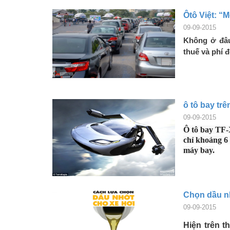
Ôtô Việt: “
09-09-2015
Không ở đâu 
thuế và phí 
ô tô bay trê
09-09-2015
Ô tô bay TF-X
chỉ khoảng 6 
máy bay.
Chọn dầu n
09-09-2015
Hiện trên t