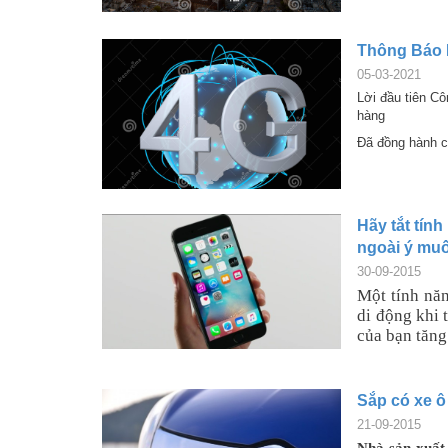
Thông Báo 
05-03-2021
Lời đầu tiên C
hàng
Đã đồng hành cù
Hãy tắt tín
ngoài ý mu
30-09-2015
Một tính năn
di động khi 
của bạn tăng
Sắp có xe ô
21-09-2015
Nhà sản xuất