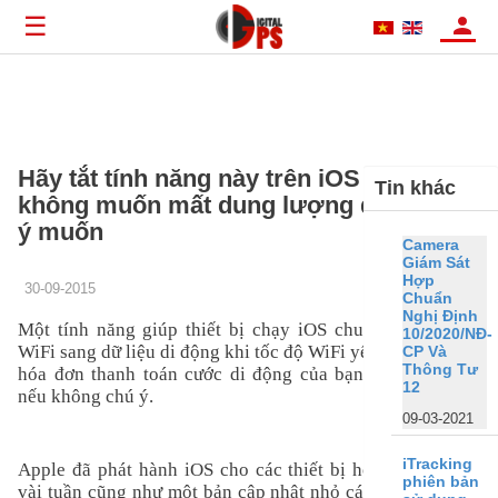
☰
Hãy tắt tính năng này trên iOS 9 nếu
Tin khác
không muốn mất dung lượng data ngoài
ý muốn
Camera
Giám Sát
Hợp
30-09-2015
Chuẩn
Nghị Định
Một tính năng giúp thiết bị chạy iOS chuyển từ kết nối
10/2020/NĐ-
WiFi sang dữ liệu di động khi tốc độ WiFi yếu có thể khiến
CP Và
Thông Tư
hóa đơn thanh toán cước di động của bạn tăng đột biến
12
nếu không chú ý.
09-03-2021
iTracking
Apple đã phát hành iOS cho các thiết bị hỗ trợ cách đây
phiên bản
vài tuần cũng như một bản cập nhật nhỏ cách đây 3 ngày.