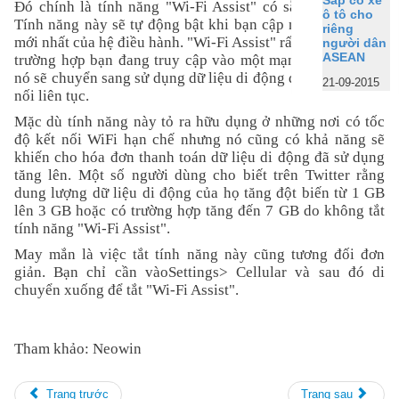
Sắp có xe
Đó chính là tính năng "Wi-Fi Assist" có sẵn trong
iOS 9
.
ô tô cho
Tính năng này sẽ tự động bật khi bạn cập nhật phiên bản
riêng
mới nhất của hệ điều hành. "Wi-Fi Assist" rất hữu ích trong
người dân
ASEAN
trường hợp bạn đang truy cập vào một mạng WiFi yếu vì
nó sẽ chuyển sang sử dụng dữ liệu di động để đảm bảo kết
21-09-2015
nối liên tục.
Mặc dù tính năng này tỏ ra hữu dụng ở những nơi có tốc
độ kết nối WiFi hạn chế nhưng nó cũng có khả năng sẽ
khiến cho hóa đơn thanh toán dữ liệu di động đã sử dụng
tăng lên. Một số người dùng cho biết trên Twitter rằng
dung lượng dữ liệu di động của họ tăng đột biến từ 1 GB
lên 3 GB hoặc có trường hợp tăng đến 7 GB do không tắt
tính năng "Wi-Fi Assist".
May mắn là việc tắt tính năng này cũng tương đối đơn
giản. Bạn chỉ cần vàoSettings> Cellular và sau đó di
chuyển xuống để tắt "Wi-Fi Assist".
Tham khảo: Neowin
Trang trước
Trang sau