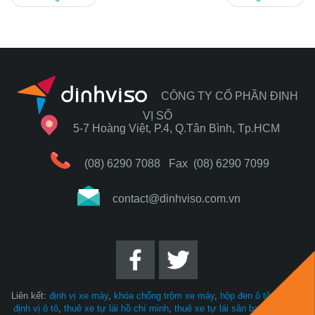
CÔNG TY CỔ PHẦN ĐỊNH
VỊ SỐ
5-7 Hoàng Việt, P.4, Q.Tân Bình, Tp.HCM
(08) 6290 7088
Fax (08) 6290 7099
contact@dinhviso.com.vn
Liên kết:
định vị xe máy
,
khóa chống trộm xe máy
,
hộp đen ô tô
,
thiết bị
định vị ô tô
,
thuê xe tự lái hồ chí minh
,
thuê xe tự lái sân bay Tân Sơn