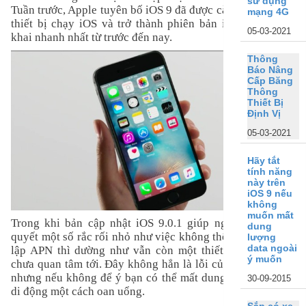
sử dụng
Tuần trước, Apple tuyên bố iOS 9 đã được cài đặt trên 50%
mạng 4G
thiết bị chạy iOS và trở thành phiên bản iOS được triển
05-03-2021
khai nhanh nhất từ trước đến nay.
Thông
Báo Nâng
Cấp Băng
Thông
Thiết Bị
Định Vị
05-03-2021
Hãy tắt
tính năng
này trên
iOS 9 nếu
không
muốn mất
Trong khi bản cập nhật iOS 9.0.1 giúp người dùng giải
dung
quyết một số rắc rối nhỏ như việc không thể hoàn tất thiết
lượng
data ngoài
lập APN thì dường như vẫn còn một thiết lập mà Apple
ý muốn
chưa quan tâm tới. Đây không hẳn là lỗi của hệ điều hành
nhưng nếu không để ý bạn có thể mất dung lượng dữ liệu
30-09-2015
di động một cách oan uổng.