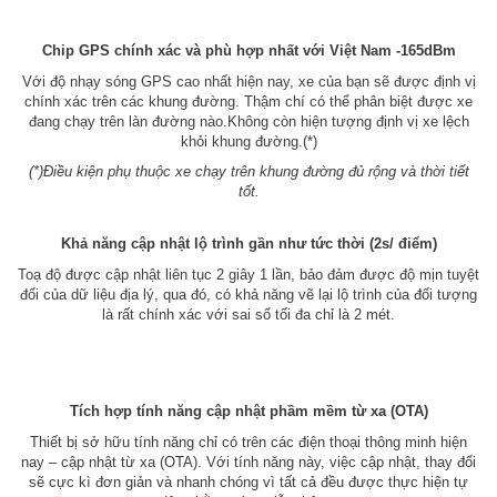
Chip GPS chính xác và phù hợp nhất với Việt Nam -165dBm
Với độ nhạy sóng GPS cao nhất hiện nay, xe của bạn sẽ được định vị
chính xác trên các khung đường. Thậm chí có thể phân biệt được xe
đang chạy trên làn đường nào.Không còn hiện tượng định vị xe lệch
khỏi khung đường.(*)
(*)Điều kiện phụ thuộc xe chạy trên khung đường đủ rộng và thời tiết
tốt.
Khả năng cập nhật lộ trình gần như tức thời (2s/ điểm)
Toạ độ được cập nhật liên tục 2 giây 1 lần, bảo đảm được độ mịn tuyệt
đối của dữ liệu địa lý, qua đó, có khả năng vẽ lại lộ trình của đối tượng
là rất chính xác với sai số tối đa chỉ là 2 mét.
Tích hợp tính năng cập nhật phầm mềm từ xa (OTA)
Thiết bị sở hữu tính năng chỉ có trên các điện thoại thông minh hiện
nay – cập nhật từ xa (OTA). Với tính năng này, việc cập nhật, thay đổi
sẽ cực kì đơn giản và nhanh chóng vì tất cả đều được thực hiện tự