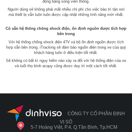
động bằng sóng viễn thông.
Người dùng sẽ không phải mất nhiều chi phí cho việc bảo trì tận nơi
mà thiết bị vẫn luôn luôn được cập nhật những tính năng mới nhất.
Có sẵn hệ thống chống shock điện, ổn định nguồn được tích hợp
bên trong
Với hệ thống chống shock điện 47V và bộ ổn định nguồn được tích
hợp sẵn bên trong, iTracking sẽ đảm bảo nguồn điện trong xe của quý
khách hàng luôn ở điều kiện tốt nhất.
Sẽ không có bất kì nguy hiểm nào xảy ra đối với hệ thống điện của xe
và tuổi thọ bình acquy cũng được duy trì một cách tốt nhất.
CÔNG TY CỔ PHẦN ĐỊNH
VỊ SỐ
5-7 Hoàng Việt, P.4, Q.Tân Bình, Tp.HCM